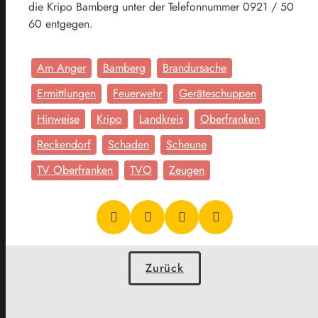
die Kripo Bamberg unter der Telefonnummer 0921 / 50
60 entgegen.
Am Anger
Bamberg
Brandursache
Ermittlungen
Feuerwehr
Geräteschuppen
Hinweise
Kripo
Landkreis
Oberfranken
Reckendorf
Schaden
Scheune
TV Oberfranken
TVO
Zeugen
Zurück