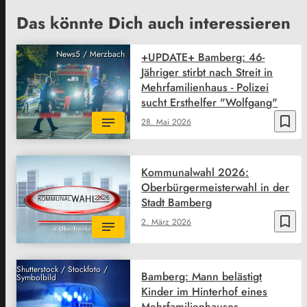
Das könnte Dich auch interessieren
News5 / Merzbach
+UPDATE+ Bamberg: 46-
Jähriger stirbt nach Streit in
Mehrfamilienhaus - Polizei
sucht Ersthelfer "Wolfgang"
bookmark_border
28. Mai 2026
Kommunalwahl 2026:
Oberbürgermeisterwahl in der
Stadt Bamberg
bookmark_border
2. März 2026
Shutterstock / Stockfoto /
Bamberg: Mann belästigt
Symbolbild
Kinder im Hinterhof eines
Mehrfamilienhauses