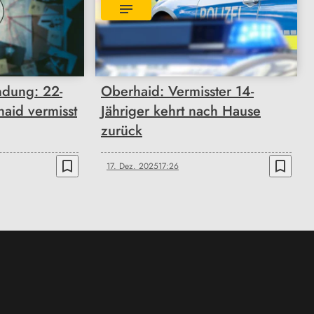
hndung: 22-
Oberhaid: Vermisster 14-
haid vermisst
Jähriger kehrt nach Hause
zurück
bookmark_border
bookmark_border
17. Dez. 2025
17:26