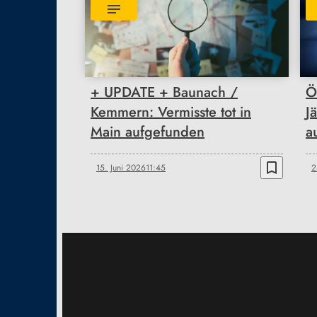
+ UPDATE + Baunach /
Ö
Kemmern: Vermisste tot in
J
Main aufgefunden
a
bookmark_border
15. Juni 2026
11:45
2