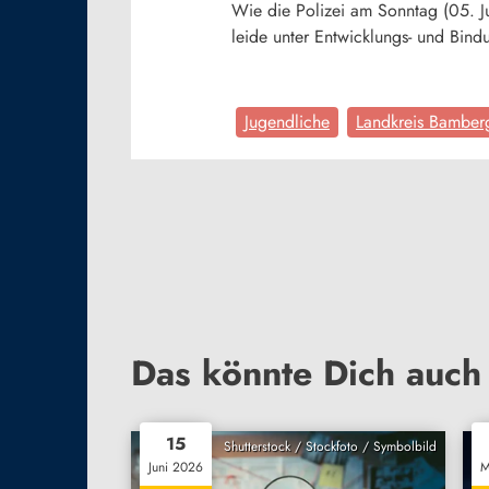
Wie die Polizei am Sonntag (05. Ju
leide unter Entwicklungs- und Bind
Jugendliche
Landkreis Bamber
Das könnte Dich auch 
15
Shutterstock / Stockfoto / Symbolbild
Juni 2026
M