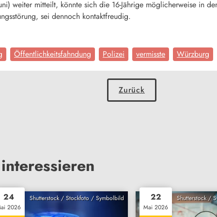
ni) weiter mitteilt, könnte sich die 16-Jährige möglicherweise in
ungsstörung, sei dennoch kontaktfreudig.
g
Öffentlichkeitsfahndung
Polizei
vermisste
Würzburg
Zurück
interessieren
24
22
Shutterstock / Stockfoto / Symbolbild
Shutterstock / 
ai 2026
Mai 2026