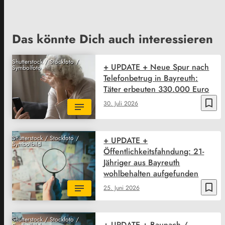
Das könnte Dich auch interessieren
Shutterstock / Stockfoto /
+ UPDATE + Neue Spur nach
Symbolfoto
Telefonbetrug in Bayreuth:
Täter erbeuten 330.000 Euro
bookmark_border
30. Juli 2026
Shutterstock / Stockfoto /
+ UPDATE +
Symbolbild
Öffentlichkeitsfahndung: 21-
Jähriger aus Bayreuth
wohlbehalten aufgefunden
bookmark_border
25. Juni 2026
Shutterstock / Stockfoto /
+ UPDATE + Baunach /