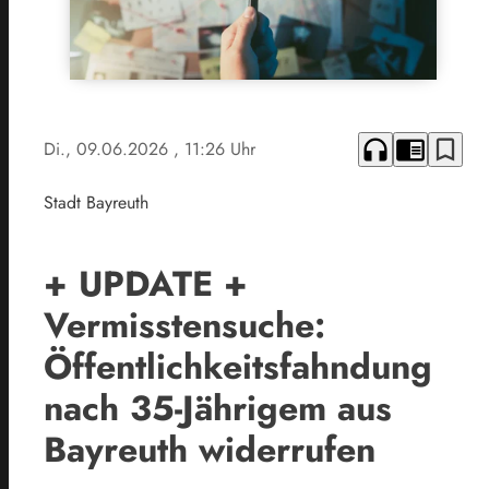
headphones
chrome_reader_mode
bookmark_border
Di., 09.06.2026
, 11:26 Uhr
Stadt Bayreuth
+ UPDATE +
Vermisstensuche:
Öffentlichkeitsfahndung
nach 35-Jährigem aus
Bayreuth widerrufen