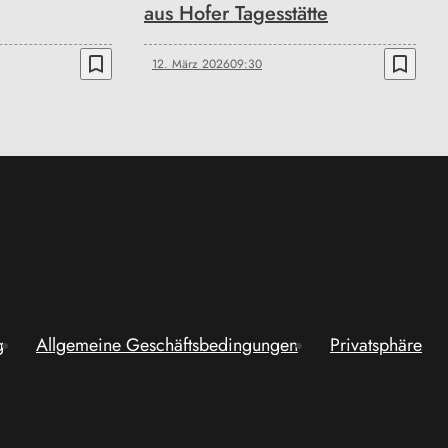
aus Hofer Tagesstätte
bookmark_border
bookmark_border
12. März 2026
09:30
g
Allgemeine Geschäftsbedingungen
Privatsphäre