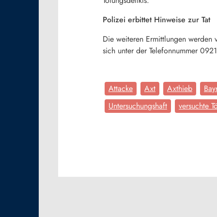
Tötungsdelikts.
Polizei erbittet Hinweise zur Tat
Die weiteren Ermittlungen werden 
sich unter der Telefonnummer 092
Attacke
Axt
Axthieb
Bay
Untersuchungshaft
versuchte T