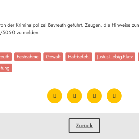
von der Kriminalpolizei Bayreuth geführt. Zeugen, die Hinweise 
1/506-0 zu melden.
reuth
Festnahme
Gewalt
Haftbefehl
Justus-Liebig-Platz
ötung
Zurück