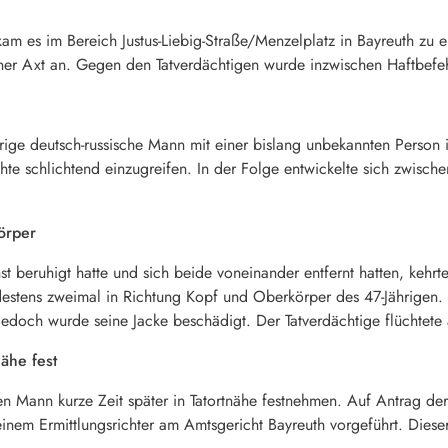
 es im Bereich Justus-Liebig-Straße/Menzelplatz in Bayreuth zu e
iner Axt an. Gegen den Tatverdächtigen wurde inzwischen Haftbefeh
ige deutsch-russische Mann mit einer bislang unbekannten Person i
hte schlichtend einzugreifen. In der Folge entwickelte sich zwisc
örper
t beruhigt hatte und sich beide voneinander entfernt hatten, kehrte
destens zweimal in Richtung Kopf und Oberkörper des 47-Jährigen
 jedoch wurde seine Jacke beschädigt. Der Tatverdächtige flüchtete
nähe fest
den Mann kurze Zeit später in Tatortnähe festnehmen. Auf Antrag de
nem Ermittlungsrichter am Amtsgericht Bayreuth vorgeführt. Diese