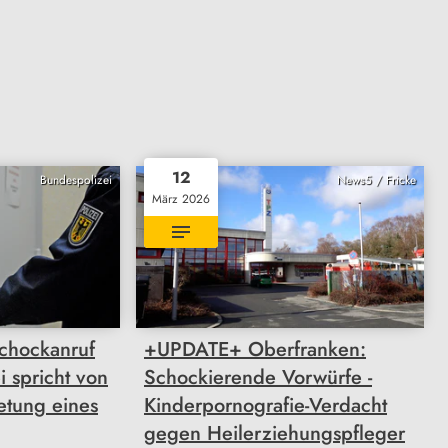
12
Bundespolizei
News5 / Fricke
März 2026
chockanruf
+UPDATE+ Oberfranken:
i spricht von
Schockierende Vorwürfe -
ietung eines
Kinderpornografie-Verdacht
gegen Heilerziehungspfleger