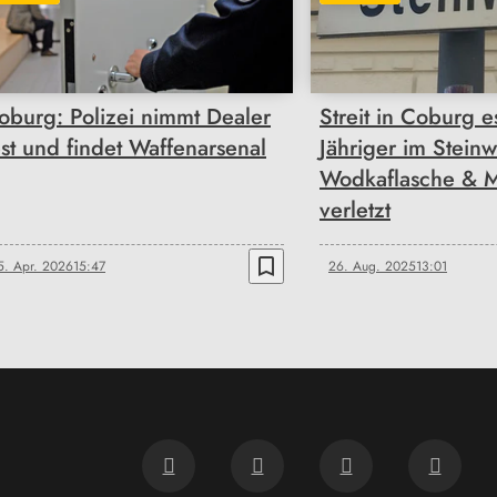
oburg: Polizei nimmt Dealer
Streit in Coburg es
est und findet Waffenarsenal
Jähriger im Stein
Wodkaflasche & M
verletzt
bookmark_border
5. Apr. 2026
15:47
26. Aug. 2025
13:01