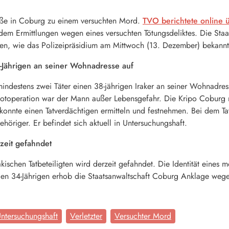
aße in Coburg zu einem versuchten Mord.
TVO berichtete online ü
itdem Ermittlungen wegen eines versuchten Tötungsdeliktes. Die S
en, wie das Polizeipräsidium am Mittwoch (13. Dezember) bekannt
-Jährigen an seiner Wohnadresse auf
indestens zwei Täter einen 38-jährigen Iraker an seiner Wohnadress
 Notoperation war der Mann außer Lebensgefahr. Die Kripo Cobur
 konnte einen Tatverdächtigen ermitteln und festnehmen. Bei dem Ta
ehöriger. Er befindet sich aktuell in Untersuchungshaft.
zeit gefahndet
ischen Tatbeteiligten wird derzeit gefahndet. Die Identität eines mög
n den 34-Jährigen erhob die Staatsanwaltschaft Coburg Anklage weg
ntersuchungshaft
Verletzter
Versuchter Mord