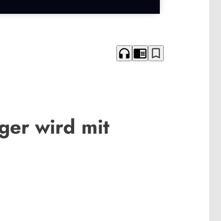
headphones
chrome_reader_mode
bookmark_border
ger wird mit