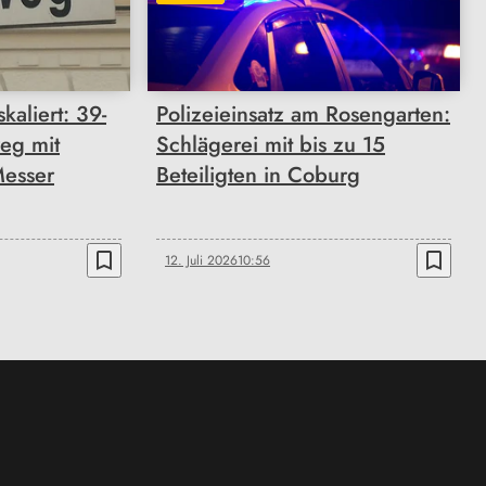
kaliert: 39-
Polizeieinsatz am Rosengarten:
weg mit
Schlägerei mit bis zu 15
esser
Beteiligten in Coburg
bookmark_border
bookmark_border
12. Juli 2026
10:56