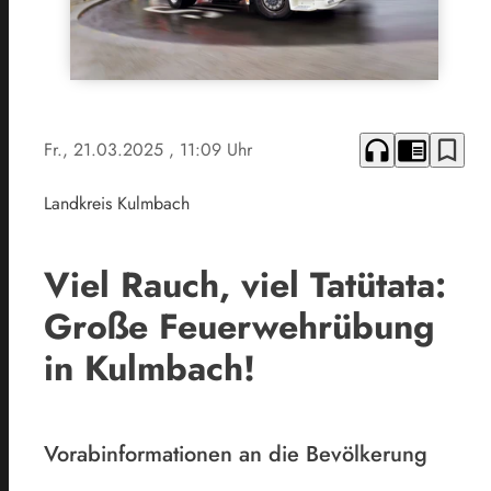
headphones
chrome_reader_mode
bookmark_border
Fr., 21.03.2025
, 11:09 Uhr
Landkreis Kulmbach
Viel Rauch, viel Tatütata:
Große Feuerwehrübung
in Kulmbach!
Vorabinformationen an die Bevölkerung