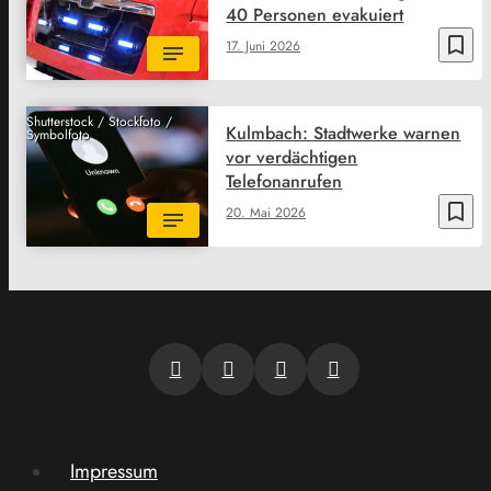
40 Personen evakuiert
bookmark_border
17. Juni 2026
Shutterstock / Stockfoto /
Kulmbach: Stadtwerke warnen
Symbolfoto
vor verdächtigen
Telefonanrufen
bookmark_border
20. Mai 2026
Impressum