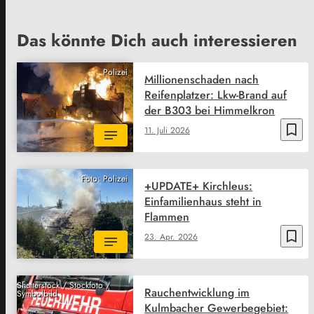
Das könnte Dich auch interessieren
Polizei
Millionenschaden nach
Reifenplatzer: Lkw-Brand auf
der B303 bei Himmelkron
bookmark_border
11. Juli 2026
Foto: Polizei
+UPDATE+ Kirchleus:
Einfamilienhaus steht in
Flammen
bookmark_border
23. Apr. 2026
Shutterstock / Stockfoto /
Rauchentwicklung im
Symbolbild
Kulmbacher Gewerbegebiet: