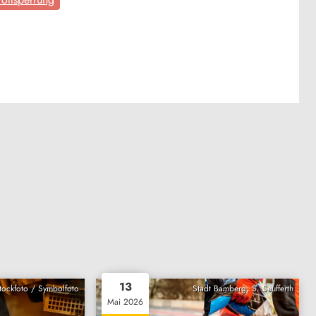
13
Stockfoto / Symbolfoto
Stadt Bamberg, S. Seufferth
Mai 2026