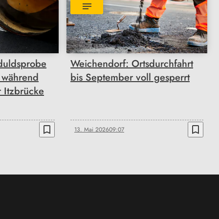
duldsprobe
Weichendorf: Ortsdurchfahrt
r während
bis September voll gesperrt
 Itzbrücke
bookmark_border
bookmark_border
13. Mai 2026
09:07