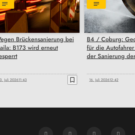
egen Brückensanierung bei
B4 / Coburg: Ge
aila: B173 wird erneut
für die Autofahre
esperrt
der Sanierung der
bookmark_border
3. Juli 2026
11:43
16. Juli 2026
12:42