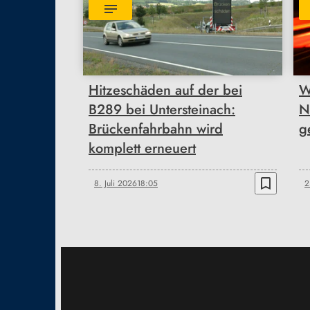
Hitzeschäden auf der bei
W
B289 bei Untersteinach:
N
Brückenfahrbahn wird
g
komplett erneuert
bookmark_border
8. Juli 2026
18:05
2