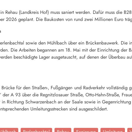
in Rehau (Landkreis Hof) muss saniert werden. Dafür muss die B289
r 2026 geplant. Die Baukosten von rund zwei Millionen Euro trägt
en
erlenbachtal sowie den Mühlbach über ein Brückenbauwerk. Die im
rden. Die Arbeiten begannen am 18. Mai mit der Einrichtung der B
rden beschädigte Lager ausgetauscht, auf denen der Überbau aufl
Brücke für den Straßen-, Fußgänger- und Radverkehr vollständig g
“ der A 93 über die Regnitzlosauer Straße, Otto-Hahn-Straße, Frau
in Richtung Schwarzenbach an der Saale sowie in Gegenrichtung u
 entsprechenden Umleitungsstrecken sind ausgeschildert.
ühlbach
Perlenbachtal
Rehau
Sanierung
Umleitung
V