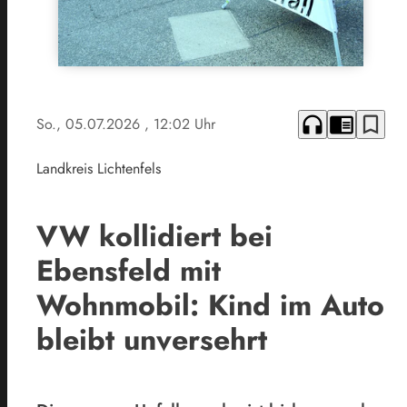
headphones
chrome_reader_mode
bookmark_border
So., 05.07.2026
, 12:02 Uhr
Landkreis Lichtenfels
VW kollidiert bei
Ebensfeld mit
Wohnmobil: Kind im Auto
bleibt unversehrt