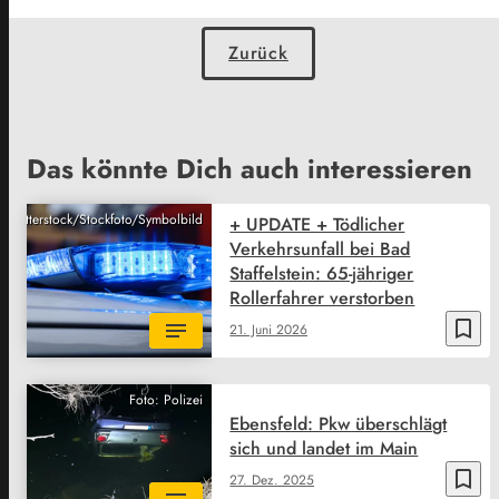
Zurück
Das könnte Dich auch interessieren
Shutterstock/Stockfoto/Symbolbild
+ UPDATE + Tödlicher
Verkehrsunfall bei Bad
Staffelstein: 65-jähriger
Rollerfahrer verstorben
bookmark_border
21. Juni 2026
Foto: Polizei
Ebensfeld: Pkw überschlägt
sich und landet im Main
bookmark_border
27. Dez. 2025