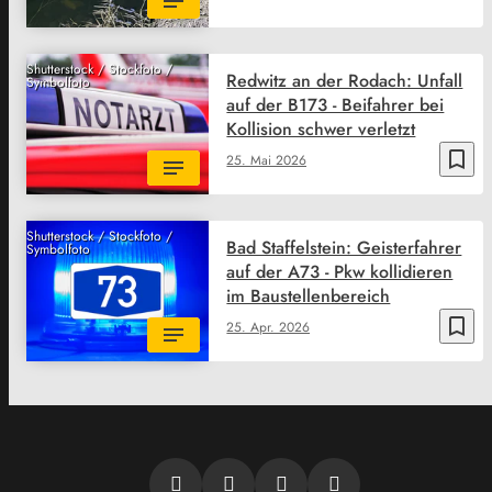
Shutterstock / Stockfoto /
Redwitz an der Rodach: Unfall
Symbolfoto
auf der B173 - Beifahrer bei
Kollision schwer verletzt
bookmark_border
25. Mai 2026
Shutterstock / Stockfoto /
Bad Staffelstein: Geisterfahrer
Symbolfoto
auf der A73 - Pkw kollidieren
im Baustellenbereich
bookmark_border
25. Apr. 2026