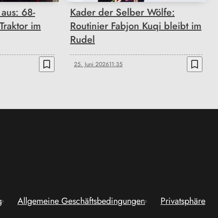
 aus: 68-
Kader der Selber Wölfe:
Traktor im
Routinier Fabjon Kuqi bleibt im
Rudel
bookmark_border
bookmark_border
25. Juni 2026
11:35
g
Allgemeine Geschäftsbedingungen
Privatsphäre