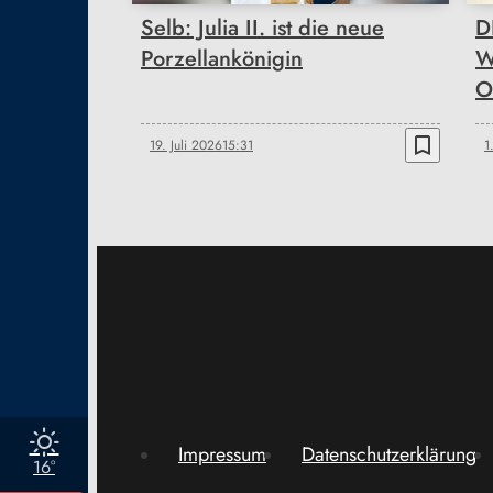
Selb: Julia II. ist die neue
D
Porzellankönigin
W
O
bookmark_border
19. Juli 2026
15:31
1
Impressum
Datenschutzerklärung
16°