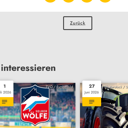
Zurück
interessieren
1
27
TVO / Symbolbild
Shutterstock / 
uli 2026
Juni 2026