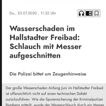
headphones
chrome_reader_mode
bookmark_border
Do., 23.07.2020
, 11:32 Uhr
Wasserschaden im
Hallstadter Freibad:
Schlauch mit Messer
aufgeschnitten
Die Polizei bittet um Zeugenhinweise
Der große Wasserschaden Anfang Juni im Hallstadter Freibad
ist offensichtlich nicht auf einen technischen Defekt
zurückzuführen. Wie die Spurensicherung der Kriminalpolizei
Bamberg mitteilt, wurde der Wasserschlauch durch ein Messer