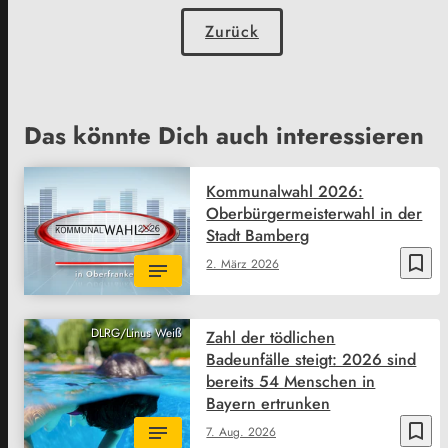
Zurück
Das könnte Dich auch interessieren
Kommunalwahl 2026:
Oberbürgermeisterwahl in der
Stadt Bamberg
bookmark_border
2. März 2026
DLRG/Linus Weiß
Zahl der tödlichen
Badeunfälle steigt: 2026 sind
bereits 54 Menschen in
Bayern ertrunken
bookmark_border
7. Aug. 2026