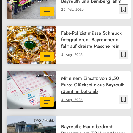
Bayreuth und Bamberg lahm
bookmark_border
25. Feb. 2026
Shutterstock/Stockfoto/Symbolbild
Fake-Polizist müsse Schmuck
fotografieren: Bayreutherin
fällt auf dreiste Masche rein
bookmark_border
4. Aug. 2026
Lotto Bayern
Mit einem Einsatz von 2,50
Euro: Glückspilz aus Bayreuth
räumt im Lotto ab
bookmark_border
4. Aug. 2026
TVO / Archiv
Bayreuth: Mann bedroht