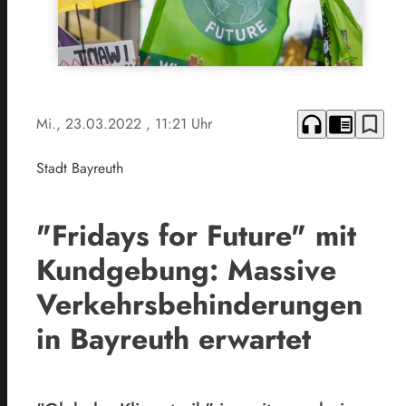
headphones
chrome_reader_mode
bookmark_border
Mi., 23.03.2022
, 11:21 Uhr
Stadt Bayreuth
"Fridays for Future" mit
Kundgebung: Massive
Verkehrsbehinderungen
in Bayreuth erwartet