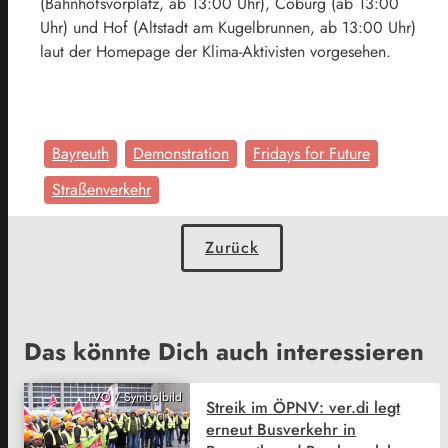
(Bahnhofsvorplatz, ab 13:00 Uhr), Coburg (ab 13:00
Uhr) und Hof (Altstadt am Kugelbrunnen, ab 13:00 Uhr)
laut der Homepage der Klima-Aktivisten vorgesehen.
Bayreuth
Demonstration
Fridays for Future
Straßenverkehr
Zurück
Das könnte Dich auch interessieren
TVO / Symbolbild
Streik im ÖPNV: ver.di legt
erneut Busverkehr in