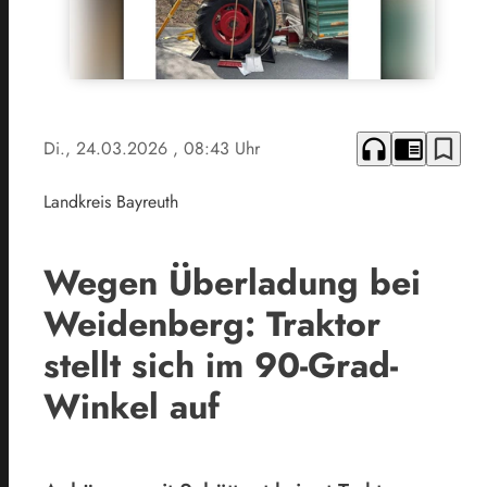
headphones
chrome_reader_mode
bookmark_border
Di., 24.03.2026
, 08:43 Uhr
Landkreis Bayreuth
Wegen Überladung bei
Weidenberg: Traktor
stellt sich im 90-Grad-
Winkel auf