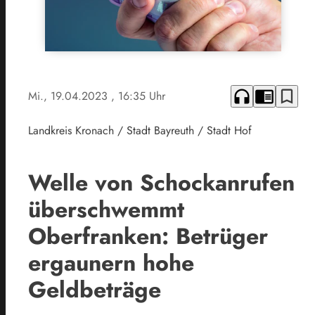
headphones
chrome_reader_mode
bookmark_border
Mi., 19.04.2023
, 16:35 Uhr
Landkreis Kronach / Stadt Bayreuth / Stadt Hof
Welle von Schockanrufen
überschwemmt
Oberfranken: Betrüger
ergaunern hohe
Geldbeträge