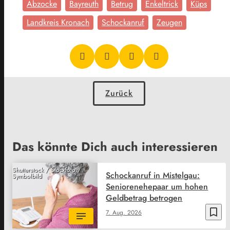
Abzocke
Bayreuth
Betrug
Enkeltrick
Küps
Landkreis Kronach
Schockanruf
Zeugen
Zurück
Das könnte Dich auch interessieren
Shutterstock / Stockfoto /
Schockanruf in Mistelgau:
Symbolbild
Seniorenehepaar um hohen
Geldbetrag betrogen
bookmark_border
7. Aug. 2026