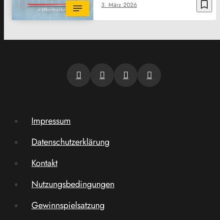
bookmark_border
3. März 2026
Impressum
Datenschutzerklärung
Kontakt
Nutzungsbedingungen
Gewinnspielsatzung