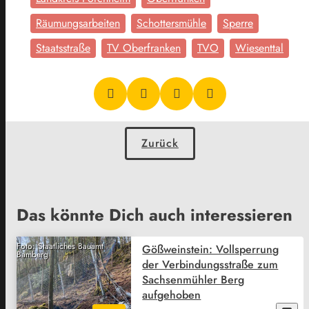
Räumungsarbeiten
Schottersmühle
Sperre
Staatsstraße
TV Oberfranken
TVO
Wiesenttal
Zurück
Das könnte Dich auch interessieren
Foto: Staatliches Bauamt
Gößweinstein: Vollsperrung
Bamberg
der Verbindungsstraße zum
Sachsenmühler Berg
aufgehoben