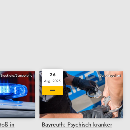
26
/Stockfoto/Symbolbild
Bundespolizei
Aug. 2025
toß in
Bayreuth: Psychisch kranker