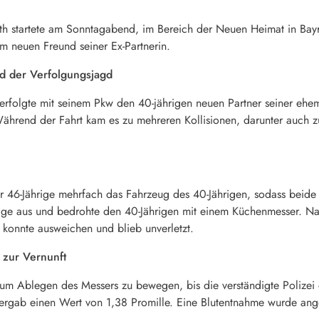
euth startete am Sonntagabend, im Bereich der Neuen Heimat in Bay
m neuen Freund seiner Ex-Partnerin.
d der Verfolgungsjagd
rfolgte mit seinem Pkw den 40-jährigen neuen Partner seiner ehem
ährend der Fahrt kam es zu mehreren Kollisionen, darunter auch 
 46-Jährige mehrfach das Fahrzeug des 40-Jährigen, sodass beide 
tige aus und bedrohte den 40-Jährigen mit einem Küchenmesser. Na
 konnte ausweichen und blieb unverletzt.
 zur Vernunft
um Ablegen des Messers zu bewegen, bis die verständigte Polizei 
t ergab einen Wert von 1,38 Promille. Eine Blutentnahme wurde ang