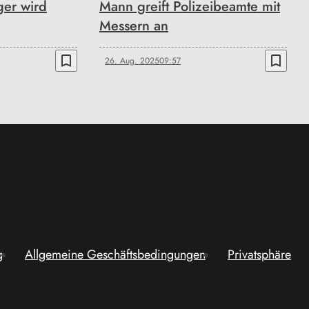
ger wird
Mann greift Polizeibeamte mit
Messern an
bookmark_border
bookmark_border
26. Aug. 2025
09:57
g
Allgemeine Geschäftsbedingungen
Privatsphäre