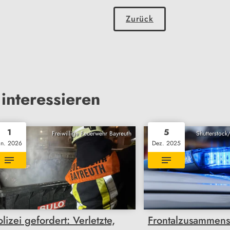
Zurück
interessieren
1
5
Freiwillige Feuerwehr Bayreuth
Shutterstock
an. 2026
Dez. 2025
olizei gefordert: Verletzte,
Frontalzusammens