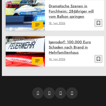
Shutterstock/Stockfoto/Symbolbild
Dramatische Szenen in
Forchheim: 28-Jähriger will
vom Balkon springen
bookmark_border
18. Juni 2026
Shutterstock / Stockfoto /
Igensdorf: 100.000 Euro
Symbolfoto
Schaden nach Brand in
Mehrfamilienhaus
bookmark_border
14. Juni 2026