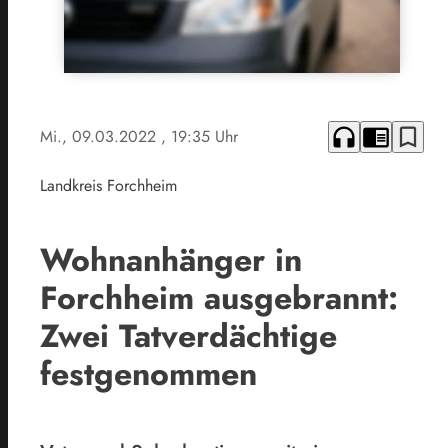
headphones
chrome_reader_mode
bookmark_border
Mi., 09.03.2022
, 19:35 Uhr
Landkreis Forchheim
Wohnanhänger in
Forchheim ausgebrannt:
Zwei Tatverdächtige
festgenommen