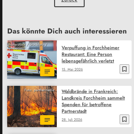
Das könnte Dich auch interessieren
Shutterstock / Stockfoto /
Verpuffung in Forchheimer
Symbolfoto
Restaurant: Eine Person
lebensgefährlich verletzt
bookmark_border
15. Mai 2026
Foto: panthermedia
Waldbrände in Frankreich:
Landkreis Forchheim sammelt
Spenden für betroffene
Partnerstadt
bookmark_border
28. Juli 2026