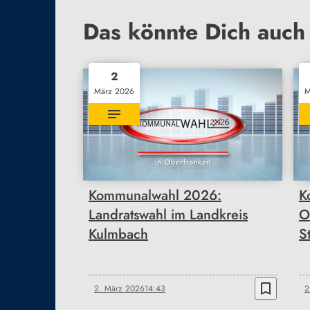
Das könnte Dich auch 
2
März 2026
M
Kommunalwahl 2026:
K
Landratswahl im Landkreis
O
Kulmbach
S
bookmark_border
2. März 2026
14:43
2