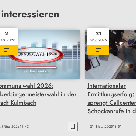
interessieren
2
21
ärz 2026
Nov. 2025
ommunalwahl 2026:
Internationaler
berbürgermeisterwahl in der
Ermittlungserfolg: 
tadt Kulmbach
sprengt Callcenter
Schockanrufe in d
bookmark_border
. März 2026
14:43
21. Nov. 2025
13:51