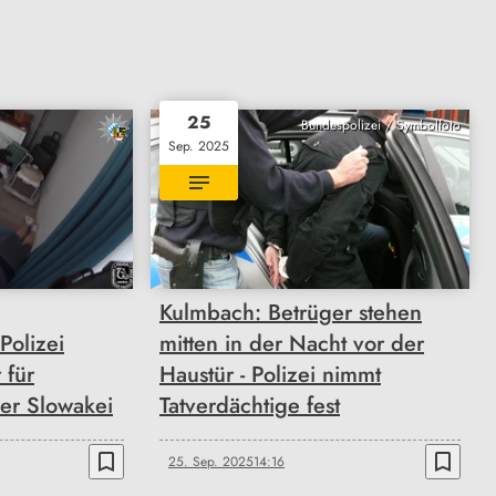
25
Bundespolizei / Symbolfoto
Sep. 2025
Kulmbach: Betrüger stehen
Polizei
mitten in der Nacht vor der
 für
Haustür - Polizei nimmt
er Slowakei
Tatverdächtige fest
bookmark_border
bookmark_border
25. Sep. 2025
14:16