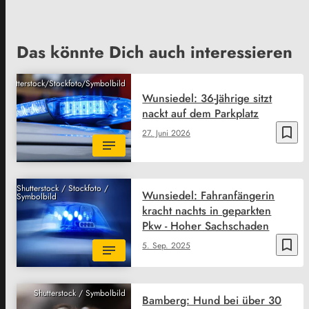
Das könnte Dich auch interessieren
Shutterstock/Stockfoto/Symbolbild
Wunsiedel: 36-Jährige sitzt
nackt auf dem Parkplatz
bookmark_border
27. Juni 2026
Shutterstock / Stockfoto /
Wunsiedel: Fahranfängerin
Symbolbild
kracht nachts in geparkten
Pkw - Hoher Sachschaden
bookmark_border
5. Sep. 2025
Shutterstock / Symbolbild
Bamberg: Hund bei über 30