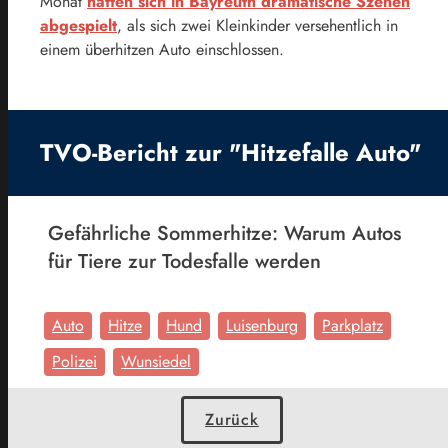
Monat
hatten sich in Bayreuth dramatische Szenen
abgespielt
, als sich zwei Kleinkinder versehentlich in
einem überhitzen Auto einschlossen.
TVO-Bericht zur "Hitzefalle Auto"
Gefährliche Sommerhitze: Warum Autos
für Tiere zur Todesfalle werden
Auto
Hitze
Hund
Luisenburg
Parkplatz
Polizei
Wunsiedel
Zurück