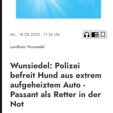
headphones
chrome_reader_mode
bookmark_border
Mo., 18.08.2025
, 11:36 Uhr
Landkreis Wunsiedel
Wunsiedel: Polizei
befreit Hund aus extrem
aufgeheiztem Auto -
Passant als Retter in der
Not