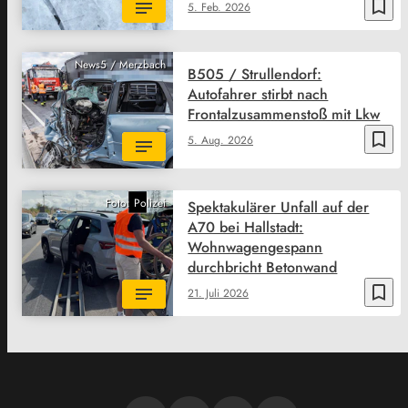
bookmark_border
5. Feb. 2026
News5 / Merzbach
B505 / Strullendorf:
Autofahrer stirbt nach
Frontalzusammenstoß mit Lkw
bookmark_border
5. Aug. 2026
Foto: Polizei
Spektakulärer Unfall auf der
A70 bei Hallstadt:
Wohnwagengespann
durchbricht Betonwand
bookmark_border
21. Juli 2026