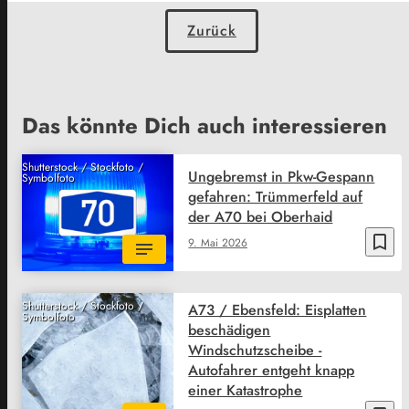
Zurück
Das könnte Dich auch interessieren
Shutterstock / Stockfoto /
Ungebremst in Pkw-Gespann
Symbolfoto
gefahren: Trümmerfeld auf
der A70 bei Oberhaid
bookmark_border
9. Mai 2026
Shutterstock / Stockfoto /
A73 / Ebensfeld: Eisplatten
Symbolfoto
beschädigen
Windschutzscheibe -
Autofahrer entgeht knapp
einer Katastrophe