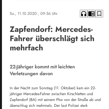
headphones
chrome_reader_mode
bookmark_border
So., 11.10.2020
, 09:56 Uhr
Zapfendorf: Mercedes-
Fahrer überschlägt sich
mehrfach
22-Jähriger kommt mit leichten
Verletzungen davon
In der Nacht zum Sonntag (11. Oktober) kam ein 22-
jähriger Mercedes-Fahrer zwischen Kirschletten und
Zapfendorf (BA) mit seinem Pkw von der Straße ab und
überschlug sich mehrmals. Der laut Polizei stark