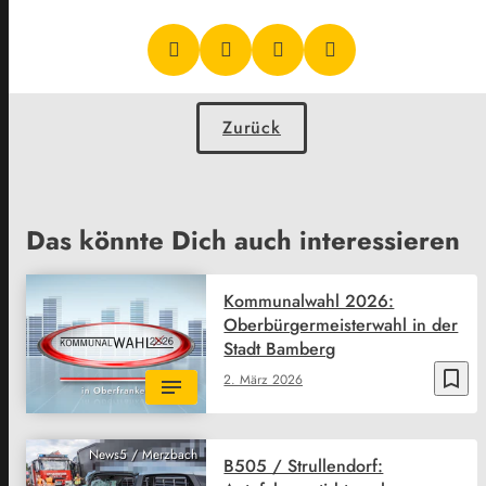
Zurück
Das könnte Dich auch interessieren
Kommunalwahl 2026:
Oberbürgermeisterwahl in der
Stadt Bamberg
bookmark_border
2. März 2026
News5 / Merzbach
B505 / Strullendorf: