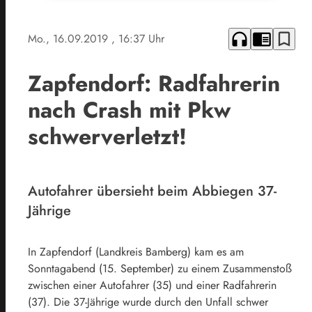
headphones
chrome_reader_mode
bookmark_border
Mo., 16.09.2019
, 16:37 Uhr
Zapfendorf: Radfahrerin
nach Crash mit Pkw
schwerverletzt!
Autofahrer übersieht beim Abbiegen 37-
Jährige
In Zapfendorf (Landkreis Bamberg) kam es am
Sonntagabend (15. September) zu einem Zusammenstoß
zwischen einer Autofahrer (35) und einer Radfahrerin
(37). Die 37-Jährige wurde durch den Unfall schwer