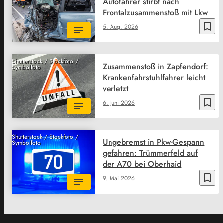
Autofahrer stirbt nach
Frontalzusammenstoß mit Lkw
bookmark_border
5. Aug. 2026
Shutterstock / Stockfoto /
Zusammenstoß in Zapfendorf:
Symbolfoto
Krankenfahrstuhlfahrer leicht
verletzt
bookmark_border
6. Juni 2026
Shutterstock / Stockfoto /
Ungebremst in Pkw-Gespann
Symbolfoto
gefahren: Trümmerfeld auf
der A70 bei Oberhaid
bookmark_border
9. Mai 2026