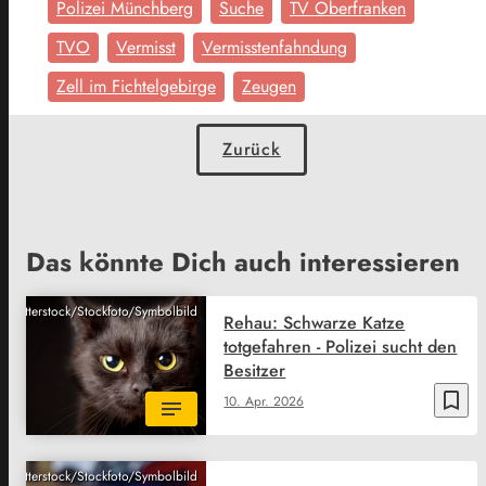
Polizei Münchberg
Suche
TV Oberfranken
TVO
Vermisst
Vermisstenfahndung
Zell im Fichtelgebirge
Zeugen
Zurück
Das könnte Dich auch interessieren
Shutterstock/Stockfoto/Symbolbild
Rehau: Schwarze Katze
totgefahren - Polizei sucht den
Besitzer
bookmark_border
10. Apr. 2026
Shutterstock/Stockfoto/Symbolbild