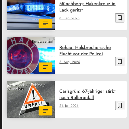
Münchberg: Hakenkreuz in
Lack geritzt
bookmark_border
8. Sep. 2025
Bundespolizei
Rehau: Halsbrecherische
Flucht vor der Polizei
bookmark_border
3. Aug. 2026
Shutterstock / Stockfoto /
Symbolfoto
Carlsgrün: 67-Jähriger stirbt
nach Rollerunfall
bookmark_border
21. Juli 2026