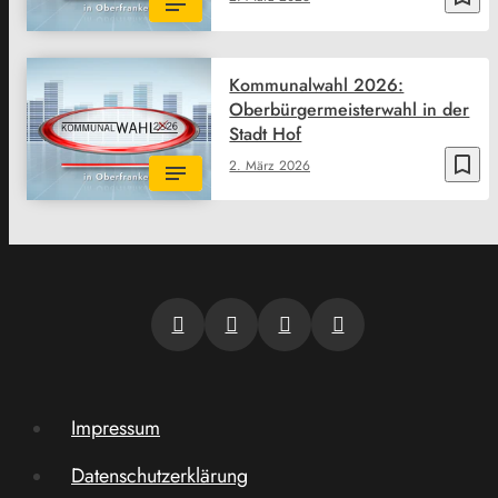
Kommunalwahl 2026:
Oberbürgermeisterwahl in der
Stadt Hof
bookmark_border
2. März 2026
Impressum
Datenschutzerklärung