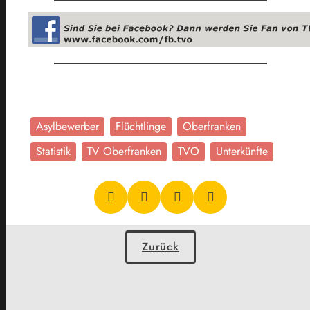
Asylbewerber
Flüchtlinge
Oberfranken
Statistik
TV Oberfranken
TVO
Unterkünfte
Zurück