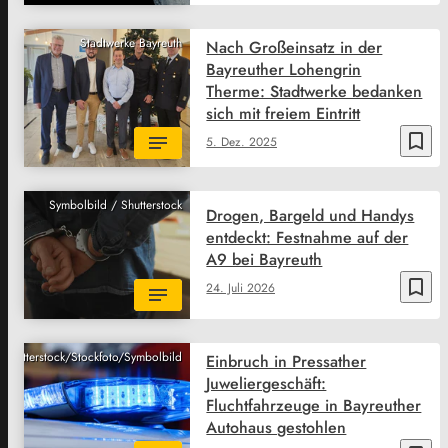
Stadtwerke Bayreuth
Nach Großeinsatz in der
Bayreuther Lohengrin
Therme: Stadtwerke bedanken
sich mit freiem Eintritt
bookmark_border
5. Dez. 2025
Symbolbild / Shutterstock
Drogen, Bargeld und Handys
entdeckt: Festnahme auf der
A9 bei Bayreuth
bookmark_border
24. Juli 2026
Shutterstock/Stockfoto/Symbolbild
Einbruch in Pressather
Juweliergeschäft:
Fluchtfahrzeuge in Bayreuther
Autohaus gestohlen