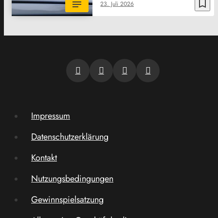
bookmark_border
23. Juli 2026
Impressum
Datenschutzerklärung
Kontakt
Nutzungsbedingungen
Gewinnspielsatzung