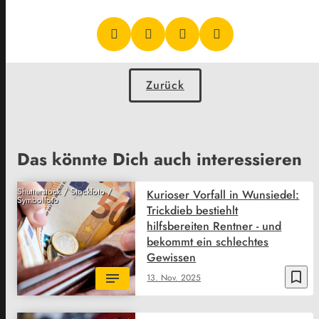
Zurück
Das könnte Dich auch interessieren
Shutterstock / Stockfoto /
Kurioser Vorfall in Wunsiedel:
Symbolfoto
Trickdieb bestiehlt
hilfsbereiten Rentner - und
bekommt ein schlechtes
Gewissen
bookmark_border
13. Nov. 2025