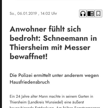
headphones
chrome_reader_mode
bookmark_border
So., 06.01.2019
, 14:02 Uhr
Anwohner fühlt sich
bedroht: Schneemann in
Thiersheim mit Messer
bewaffnet!
Die Polizei ermittelt unter anderem wegen
Hausfriedensbruch
Ein 24 Jahre alter Mann machte in seinem Garten in
Thiersheim (Landkreis Wunsiedel) eine äußerst
beunruhigende Entdeckung. Am frühen Samstagmorgen