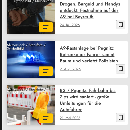
Symbolbild / Shutterstock
Drogen, Bargeld und Handys
entdeckt: Festnahme auf der
A9 bei Bayreuth
bookmark_border
24. Juli 2026
Shutterstock / Stockfoto /
A9-Rastanlage bei Pegnitz:
Symbolbild
Betrunkener Fahrer rammt
Baum und verletzt Polizisten
bookmark_border
2. Aug. 2026
Shutterstock / Stockfoto /
B2 / Pegnitz: Fahrbahn bis
Symbolfoto
Zips wird saniert - große
Umleitungen für die
Autofahrer
bookmark_border
21. Mai 2026