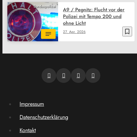
Bundespolizei
A9 / Pegnitz: Flucht vor der
Polizei mit Tempo 200 und
ohne Licht
bookmark_border
27. Apr. 2026
Impressum
Datenschutzerklärung
Kontakt