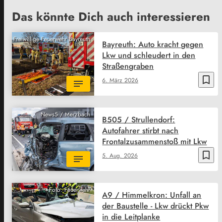
Das könnte Dich auch interessieren
Freiwillige Feuerwehr Bayreuth
Bayreuth: Auto kracht gegen
Lkw und schleudert in den
Straßengraben
bookmark_border
6. März 2026
News5 / Merzbach
B505 / Strullendorf:
Autofahrer stirbt nach
Frontalzusammenstoß mit Lkw
bookmark_border
5. Aug. 2026
Foto: Feuerwehr
A9 / Himmelkron: Unfall an
der Baustelle - Lkw drückt Pkw
in die Leitplanke