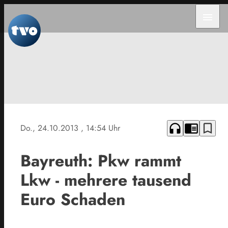
menu
headphones
chrome_reader_mode
bookmark_border
Do., 24.10.2013
, 14:54 Uhr
Bayreuth: Pkw rammt
Lkw - mehrere tausend
Euro Schaden