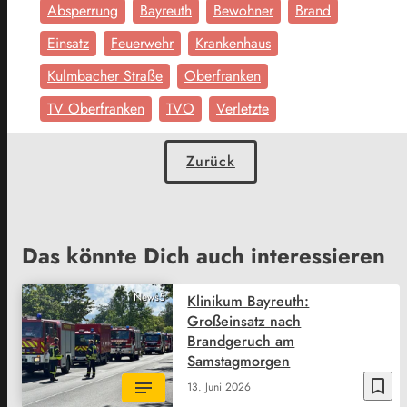
Absperrung
Bayreuth
Bewohner
Brand
Einsatz
Feuerwehr
Krankenhaus
Kulmbacher Straße
Oberfranken
TV Oberfranken
TVO
Verletzte
Zurück
Das könnte Dich auch interessieren
News5
Klinikum Bayreuth:
Großeinsatz nach
Brandgeruch am
Samstagmorgen
bookmark_border
13. Juni 2026