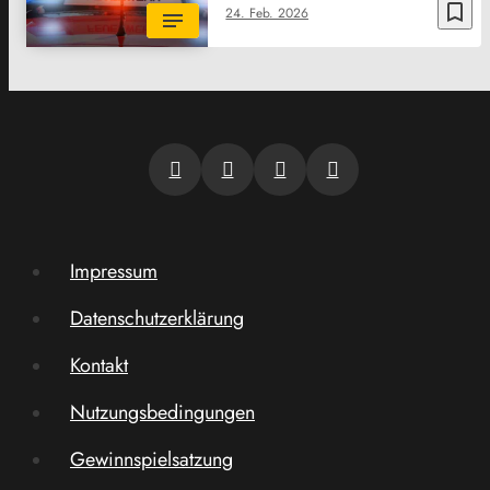
bookmark_border
24. Feb. 2026
Impressum
Datenschutzerklärung
Kontakt
Nutzungsbedingungen
Gewinnspielsatzung