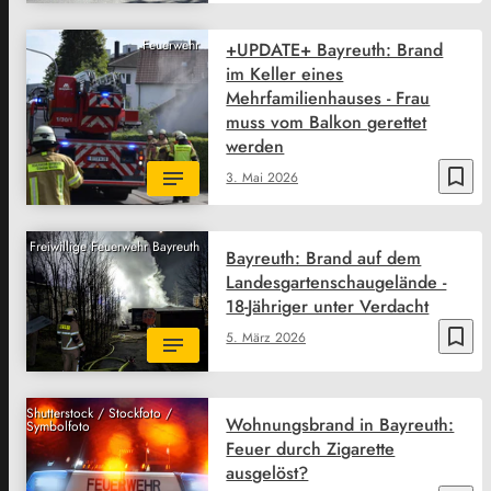
Feuerwehr
+UPDATE+ Bayreuth: Brand
im Keller eines
Mehrfamilienhauses - Frau
muss vom Balkon gerettet
werden
bookmark_border
3. Mai 2026
Freiwillige Feuerwehr Bayreuth
Bayreuth: Brand auf dem
Landesgartenschaugelände -
18-Jähriger unter Verdacht
bookmark_border
5. März 2026
Shutterstock / Stockfoto /
Wohnungsbrand in Bayreuth:
Symbolfoto
Feuer durch Zigarette
ausgelöst?