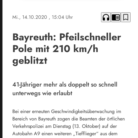
headphones
chrome_reader_mode
bookmark_border
Mi., 14.10.2020
, 15:04 Uhr
Bayreuth: Pfeilschneller
Pole mit 210 km/h
geblitzt
41-Jähriger mehr als doppelt so schnell
unterwegs wie erlaubt
Bei einer erneuten Geschwindigkeitsüberwachung im
Bereich von Bayreuth zogen die Beamten der örtlichen
Verkehrspolizei am Dienstag (13. Oktober) auf der
Autobahn A9 einen weiteren „Tiefflieger“ aus dem