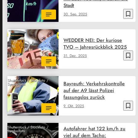
Stadt
bookmark_border
30. Sep. 2025
WEDDER NEI: Der kuriose
TVO – Jahresrückblick 2025
bookmark_border
31. Dez. 2025
Shutterstock / Stockfoto /
Bayreuth: Verkehrskontrolle
Symbolfoto
auf der A9 lässt Polizei
fassungslos zurück
bookmark_border
9. Okt. 2025
Shutterstock / Stockfoto /
Autofahrer hat 122 km/h zu
Symbolfoto
viel auf dem Tacho: