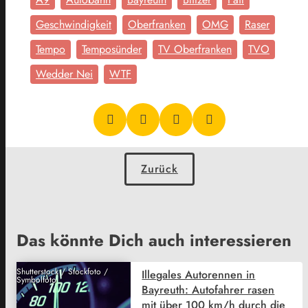
Geschwindigkeit
Oberfranken
OMG
Raser
Tempo
Temposünder
TV Oberfranken
TVO
Wedder Nei
WTF
Zurück
Das könnte Dich auch interessieren
Shutterstock / Stockfoto /
Illegales Autorennen in
Symbolfoto
Bayreuth: Autofahrer rasen
mit über 100 km/h durch die