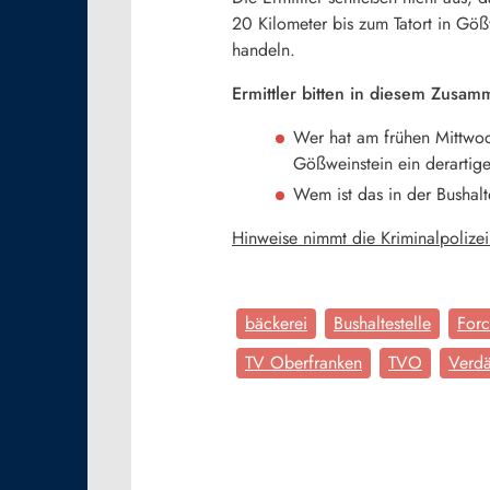
20 Kilometer bis zum Tatort in Göß
handeln.
Ermittler bitten in diesem Zusa
Wer hat am frühen Mittwo
Gößweinstein ein derartig
Wem ist das in der Bushalte
Hinweise nimmt die Kriminalpoliz
bäckerei
Bushaltestelle
For
TV Oberfranken
TVO
Verdä