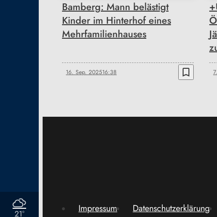
Bamberg: Mann belästigt
+
Kinder im Hinterhof eines
Ö
Mehrfamilienhauses
J
z
bookmark_border
16. Sep. 2025
16:38
7
Impressum
Datenschutzerklärung
21°