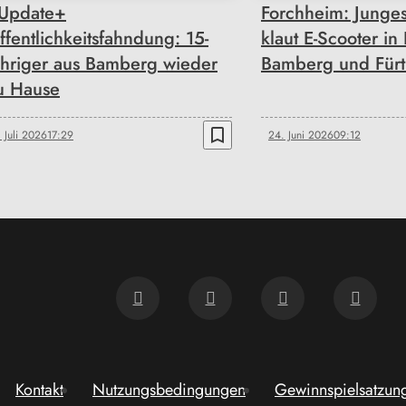
Update+
Forchheim: Junge
ffentlichkeitsfahndung: 15-
klaut E-Scooter in
ähriger aus Bamberg wieder
Bamberg und Fürt
u Hause
bookmark_border
. Juli 2026
17:29
24. Juni 2026
09:12
Kontakt
Nutzungsbedingungen
Gewinnspielsatzun