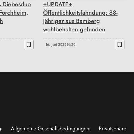
s Diebesduo
+UPDATE+
 Forchheim,
Öffentlichkeitsfahndung: 88-
h
Jähriger aus Bamberg
wohlbehalten gefunden
bookmark_border
bookmark_border
16. Juni 2026
14:20
g
Allgemeine Geschäftsbedingungen
Privatsphäre