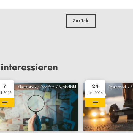
Zurück
interessieren
7
24
Shutterstock / Stockfoto / Symbolbild
Shutterstock / 
uli 2026
Juni 2026